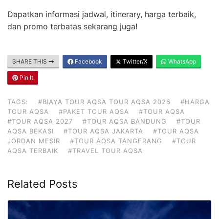
Dapatkan informasi jadwal, itinerary, harga terbaik,
dan promo terbatas sekarang juga!
SHARE THIS
Facebook
Twitter/X
WhatsApp
Pin It
TAGS:
#BIAYA TOUR AQSA TOUR AQSA 2026
#HARGA
TOUR AQSA
#PAKET TOUR AQSA
#TOUR AQSA
#TOUR AQSA 2027
#TOUR AQSA BANDUNG
#TOUR
AQSA BEKASI
#TOUR AQSA JAKARTA
#TOUR AQSA
JORDAN MESIR
#TOUR AQSA TANGERANG
#TOUR
AQSA TERBAIK
#TRAVEL TOUR AQSA
Related Posts