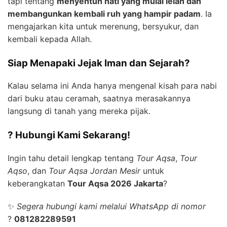
tapi tentang
menyentuh hati yang mulai lelah dan
membangunkan kembali ruh yang hampir padam
. Ia
mengajarkan kita untuk merenung, bersyukur, dan
kembali kepada Allah.
Siap Menapaki Jejak Iman dan Sejarah?
Kalau selama ini Anda hanya mengenal kisah para nabi
dari buku atau ceramah, saatnya merasakannya
langsung di tanah yang mereka pijak.
? Hubungi Kami Sekarang!
Ingin tahu detail lengkap tentang
Tour Aqsa
,
Tour
Aqso
, dan
Tour Aqsa Jordan Mesir
untuk
keberangkatan
Tour Aqsa 2026 Jakarta
?
✨
Segera hubungi kami melalui WhatsApp di nomor
?
081282289591