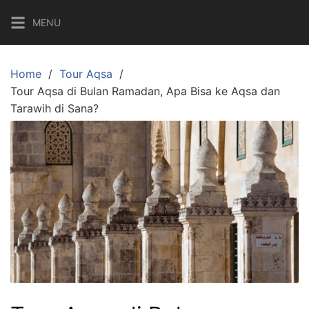
Skip
MENU
to
content
Home
Tour Aqsa
Tour Aqsa di Bulan Ramadan, Apa Bisa ke Aqsa dan
Tarawih di Sana?