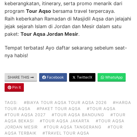
keberangkatan, itinerary, serta promo menarik dari
program
Tour Aqso
bersama travel terpercaya.
Raih keberkahan Ramadan di Masjidil Aqsa dan jelajahi
jejak sejarah Islam di Jordan dan Mesir dalam satu
paket:
Tour Aqsa Jordan Mesir
.
Tempat terbatas! Ayo daftar sekarang sebelum seat-
nya habis!
SHARE THIS
Facebook
Twitter/X
WhatsApp
Pin It
TAGS:
#BIAYA TOUR AQSA TOUR AQSA 2026
#HARGA
TOUR AQSA
#PAKET TOUR AQSA
#TOUR AQSA
#TOUR AQSA 2027
#TOUR AQSA BANDUNG
#TOUR
AQSA BEKASI
#TOUR AQSA JAKARTA
#TOUR AQSA
JORDAN MESIR
#TOUR AQSA TANGERANG
#TOUR
AQSA TERBAIK
#TRAVEL TOUR AQSA