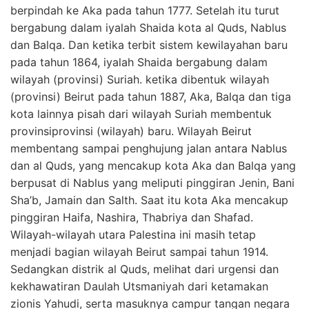
berpindah ke Aka pada tahun 1777. Setelah itu turut
bergabung dalam iyalah Shaida kota al Quds, Nablus
dan Balqa. Dan ketika terbit sistem kewilayahan baru
pada tahun 1864, iyalah Shaida bergabung dalam
wilayah (provinsi) Suriah. ketika dibentuk wilayah
(provinsi) Beirut pada tahun 1887, Aka, Balqa dan tiga
kota lainnya pisah dari wilayah Suriah membentuk
provinsiprovinsi (wilayah) baru. Wilayah Beirut
membentang sampai penghujung jalan antara Nablus
dan al Quds, yang mencakup kota Aka dan Balqa yang
berpusat di Nablus yang meliputi pinggiran Jenin, Bani
Sha’b, Jamain dan Salth. Saat itu kota Aka mencakup
pinggiran Haifa, Nashira, Thabriya dan Shafad.
Wilayah-wilayah utara Palestina ini masih tetap
menjadi bagian wilayah Beirut sampai tahun 1914.
Sedangkan distrik al Quds, melihat dari urgensi dan
kekhawatiran Daulah Utsmaniyah dari ketamakan
zionis Yahudi, serta masuknya campur tangan negara