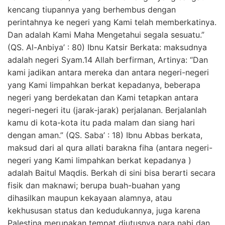
kencang tiupannya yang berhembus dengan
perintahnya ke negeri yang Kami telah memberkatinya.
Dan adalah Kami Maha Mengetahui segala sesuatu.”
(QS. Al-Anbiya’ : 80) Ibnu Katsir Berkata: maksudnya
adalah negeri Syam.14 Allah berfirman, Artinya: “Dan
kami jadikan antara mereka dan antara negeri-negeri
yang Kami limpahkan berkat kepadanya, beberapa
negeri yang berdekatan dan Kami tetapkan antara
negeri-negeri itu (jarak-jarak) perjalanan. Berjalanlah
kamu di kota-kota itu pada malam dan siang hari
dengan aman.” (QS. Saba’ : 18) Ibnu Abbas berkata,
maksud dari al qura allati barakna fiha (antara negeri-
negeri yang Kami limpahkan berkat kepadanya )
adalah Baitul Maqdis. Berkah di sini bisa berarti secara
fisik dan maknawi; berupa buah-buahan yang
dihasilkan maupun kekayaan alamnya, atau
kekhususan status dan kedudukannya, juga karena
Palestina merupakan tempat diutusnya para nabi dan