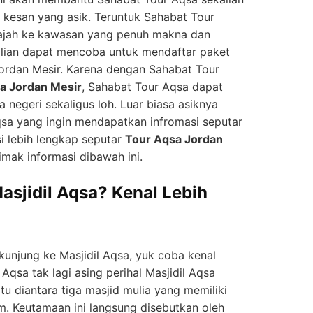
 kesan yang asik. Teruntuk Sahabat Tour
lajah ke kawasan yang penuh makna dan
alian dapat mencoba untuk mendaftar paket
ordan Mesir. Karena dengan Sahabat Tour
a Jordan Mesir
, Sahabat Tour Aqsa dapat
 negeri sekaligus loh. Luar biasa asiknya
qsa yang ingin mendapatkan infromasi seputar
i lebih lengkap seputar
Tour Aqsa Jordan
imak informasi dibawah ini.
asjidil Aqsa? Kenal Lebih
unjung ke Masjidil Aqsa, yuk coba kenal
Aqsa tak lagi asing perihal Masjidil Aqsa
u diantara tiga masjid mulia yang memiliki
m. Keutamaan ini langsung disebutkan oleh