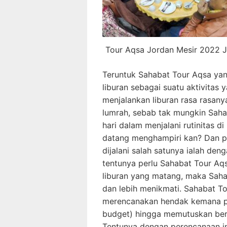
Tour Aqsa Jordan Mesir 2022 J
Teruntuk Sahabat Tour Aqsa yan
liburan sebagai suatu aktivitas 
menjalankan liburan rasa rasany
lumrah, sebab tak mungkin Sahab
hari dalam menjalani rutinitas d
datang menghampiri kan? Dan p
dijalani salah satunya ialah denga
tentunya perlu Sahabat Tour Aq
liburan yang matang, maka Saha
dan lebih menikmati. Sahabat T
merencanakan hendak kemana per
budget) hingga memutuskan berl
Tentunya dengan perencanaan i