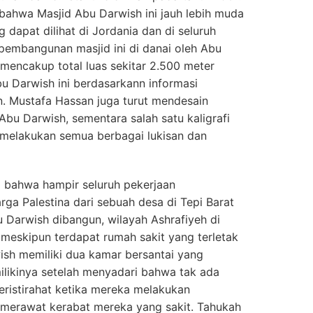
bahwa Masjid Abu Darwish ini jauh lebih muda
 dapat dilihat di Jordania dan di seluruh
pembangunan masjid ini di danai oleh Abu
mencakup total luas sekitar 2.500 meter
u Darwish ini berdasarkann informasi
. Mustafa Hassan juga turut mendesain
d Abu Darwish, sementara salah satu kaligrafi
k melakukan semua berbagai lukisan dan
i bahwa hampir seluruh pekerjaan
ga Palestina dari sebuah desa di Tepi Barat
 Darwish dibangun, wilayah Ashrafiyeh di
eskipun terdapat rumah sakit yang terletak
ish memiliki dua kamar bersantai yang
ilikinya setelah menyadari bahwa tak ada
ristirahat ketika mereka melakukan
k merawat kerabat mereka yang sakit. Tahukah