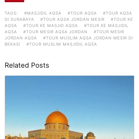
TAGS:
#MASJIDIL AQSA
#TOUR AQSA
#TOUR AQSA
DI SURABAYA
#TOUR AQSA JORDAN MESIR
#TOUR KE
AQSA
#TOUR KE MASJID AQSA
#TOUR KE MASJIDIL
AQSA
#TOUR MESIR AQSA JORDAN
#TOUR MESIR
JORDAN AQSA
#TOUR MUSLIM AQSA JORDAN MESIR DI
BEKASI
#TOUR MUSLIM MASJIDIL AQSA
Related Posts