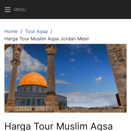
Skip
MENU
to
content
Home
Tour Aqsa
Harga Tour Muslim Aqsa Jordan Mesir
Harga Tour Muslim Aqsa