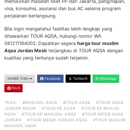
memikirkan masalah tiket PP dari Jakarta, penginapan,
visa, konsumsi, asuransi dan bus AC selama program
perjalanan berlangsung.
Bila ingin mengetahui fasilitas lebih lengkap yang
ditawarkan TOUR AQSA, hubungi nomor WA
081211184002. Dapatkan segera
harga tour muslim
Aqsa Jordan Mesir
terjangkau di TOUR AQSA dengan
kualitas yang tentunya sudah terjamin.
SHARE THIS
Facebook
Twitter/X
WhatsApp
Pin It
TAGS:
#MASJIDIL AQSA
#TOUR AQSA
#TOUR AQSA
JORDAN MESIR
#TOUR KE AQSA
#TOUR KE MASJID
AQSA
#TOUR KE MASJIDIL AQSA
#TOUR MESIR AQSA
JORDAN
#TOUR MESIR JORDAN AQSA
#TOUR MUSLIM
MASJIDIL AQSA